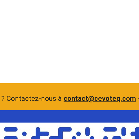
 ? Contactez-nous à
contact@cevoteq.com