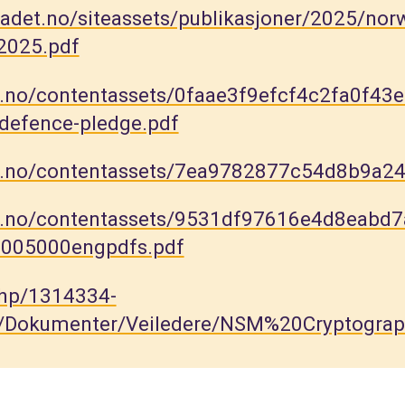
radet.no/siteassets/publikasjoner/2025/nor
-2025.pdf
n.no/contentassets/0faae3f9efcf4c2fa0f43
defence-pledge.pdf
en.no/contentassets/7ea9782877c54d8b9a
en.no/contentassets/9531df97616e4d8eabd
005000engpdfs.pdf
.php/1314334-
/Dokumenter/Veiledere/NSM%20Cryptogr