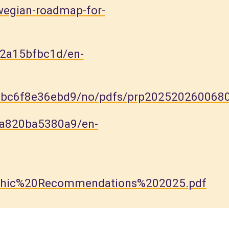
wegian-roadmap-for-
e2a15bfbc1d/en-
24bc6f8e36ebd9/no/pdfs/prp202520260068
7a820ba5380a9/en-
aphic%20Recommendations%202025.pdf